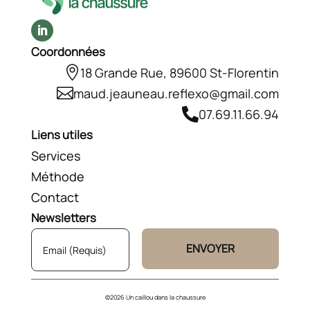
Coordonnées

18 Grande Rue, 89600 St-Florentin

maud.jeauneau.reflexo@gmail.com

07.69.11.66.94
Liens utiles
Services
Méthode
Contact
Newsletters
ENVOYER
©2026 Un caillou dans la chaussure